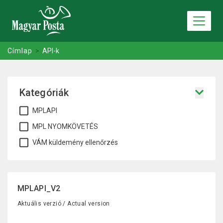
Ugrás a
tartalomra
Címlap
API-k
Kategóriák
MPLAPI
MPL NYOMKÖVETÉS
VÁM küldemény ellenőrzés
MPLAPI_V2
Aktuális verzió / Actual version